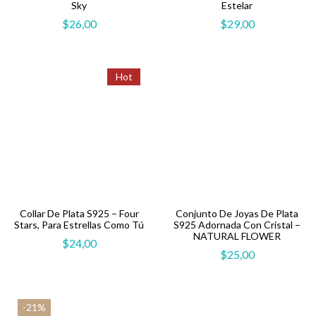
Sky
Estelar
$
26,00
$
29,00
Hot
Collar De Plata S925 – Four
Conjunto De Joyas De Plata
Stars, Para Estrellas Como Tú
S925 Adornada Con Cristal –
NATURAL FLOWER
$
24,00
$
25,00
-21%