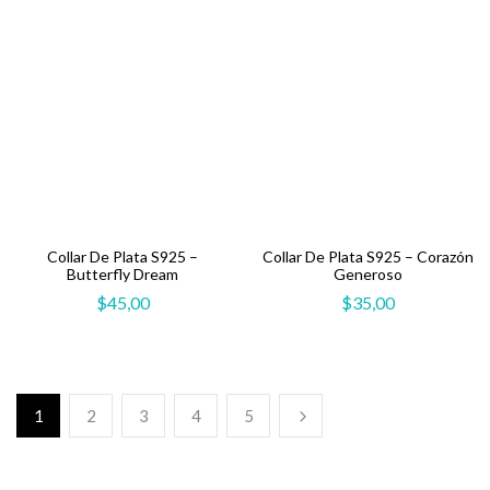
Collar De Plata S925 –
Collar De Plata S925 – Corazón
Butterfly Dream
Generoso
$
45,00
$
35,00
1
2
3
4
5