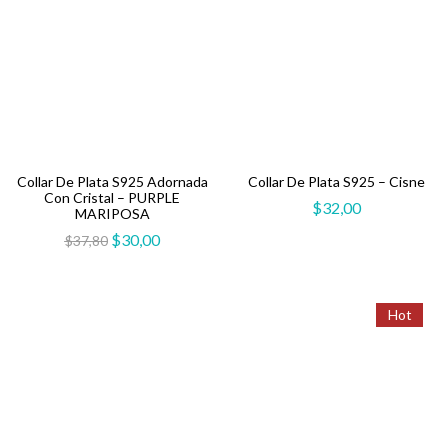
Collar De Plata S925 Adornada
Collar De Plata S925 – Cisne
Con Cristal – PURPLE
$
32,00
MARIPOSA
$
30,00
$
37,80
Hot