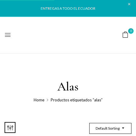
ENTREGAS A TODO EL ECUADOR
0
Alas
Home
Productos etiquetados “alas”
Default Sorting