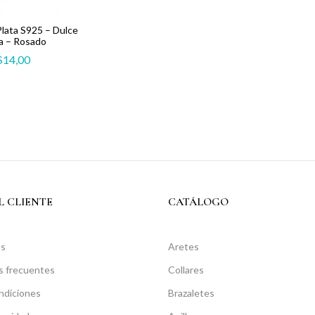
lata S925 – Dulce
a – Rosado
$
14,00
L CLIENTE
CATÁLOGO
os
Aretes
s frecuentes
Collares
ndiciones
Brazaletes