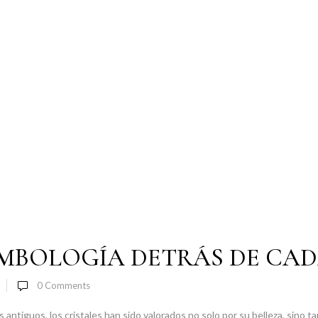
IMBOLOGÍA DETRÁS DE CAD
0
Comments
antiguos, los cristales han sido valorados no solo por su belleza, sino t