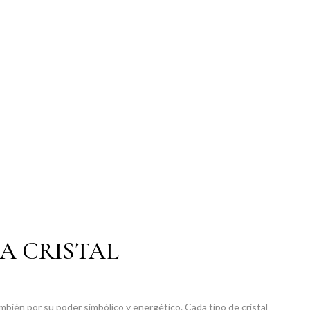
A CRISTAL
ambién por su poder simbólico y energético. Cada tipo de cristal