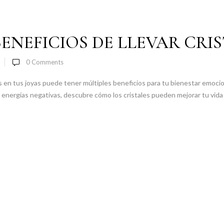
BENEFICIOS DE LLEVAR CRIS
0
Comments
es en tus joyas puede tener múltiples beneficios para tu bienestar emocion
energías negativas, descubre cómo los cristales pueden mejorar tu vida