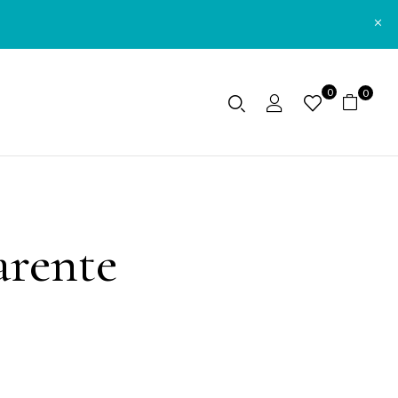
0
0
arente